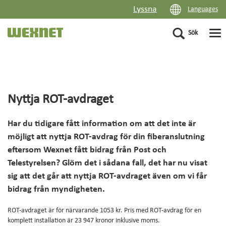
Lyssna
Languages
Sök
PRIVAT
FÖRETAG
Nyttja ROT-avdraget
FLERBOSTADSHUS
Har du tidigare fått information om att det inte är
möjligt att nyttja ROT-avdrag för din fiberanslutning
OM WEXNET
eftersom Wexnet fått bidrag från Post och
Telestyrelsen? Glöm det i sådana fall, det har nu visat
KUNDCENTER
sig att det går att nyttja ROT-avdraget även om vi får
bidrag från myndigheten.
DRIFTINFORMATION
ROT-avdraget är för närvarande 1053 kr. Pris med ROT-avdrag för en
komplett installation är 23 947 kronor inklusive moms.