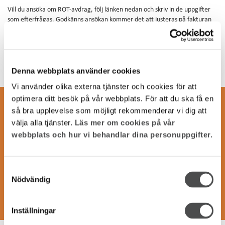
VARDAGSLIV
Vill du ansöka om ROT-avdrag, följ länken nedan och skriv in de uppgifter
som efterfrågas. Godkänns ansökan kommer det att justeras på fakturan
Se om du kan få fiber
när installationen är klar.
Mina sidor
Ansök om ROT-avdrag
Denna webbplats använder cookies
Vi använder olika externa tjänster och cookies för att
optimera ditt besök på vår webbplats. För att du ska få en
Anmäl dig till vårt nyhetsbrev
så bra upplevelse som möjligt rekommenderar vi dig att
välja alla tjänster.
Läs mer om cookies på vår
Privat eller företag
webbplats och hur vi behandlar dina personuppgifter.
E-post
Samtyckesval
Nödvändig
Inställningar