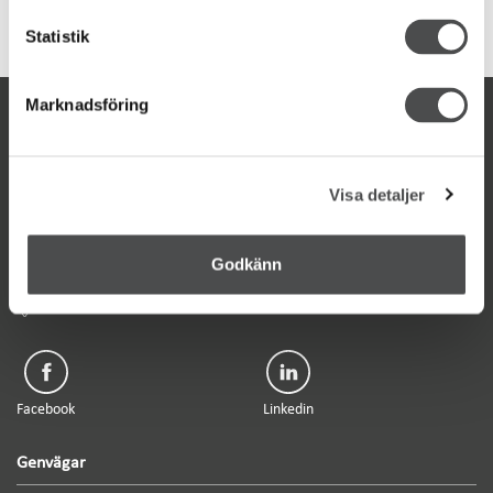
Statistik
Marknadsföring
Kontakta oss
Telefon: 0470 70 33 33
Visa detaljer
Kontakta kundcenter
Wexnet AB
Box 497, 351 06 Växjö
Godkänn
Kvarnvägen 35, Växjö
Facebook
Linkedin
Genvägar