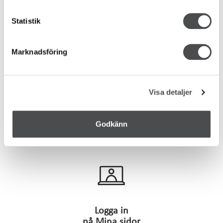
Statistik
Gräva på tomt
Marknadsföring
Visa detaljer
Avtalsvillkor
och GDPR
Godkänn
Logga in
på Mina sidor