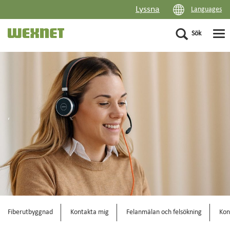
Lyssna
Languages
Sök
PRIVAT
FÖRETAG
‘
FLERBOSTADSHUS
OM WEXNET
KUNDCENTER
DRIFTINFORMATION
Fiberutbyggnad
Kontakta mig
Felanmälan och felsökning
Kon