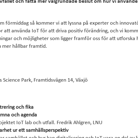
avfallet och fatta mer välgrundade beslut om hur vi använde
 förmiddag så kommer vi att lyssna på experter och innovat
r att använda IoT för att driva positiv förändring, och vi komm
ingar och möjligheter som ligger framför oss för att utforska 
en mer hållbar framtid.
 Science Park, Framtidsvägen 14, Växjö
trering och fika
omna och agenda
jektet IoT lab och utfall. Fredrik Ahlgren, LNU
arhet ur ett samhällsperspektiv