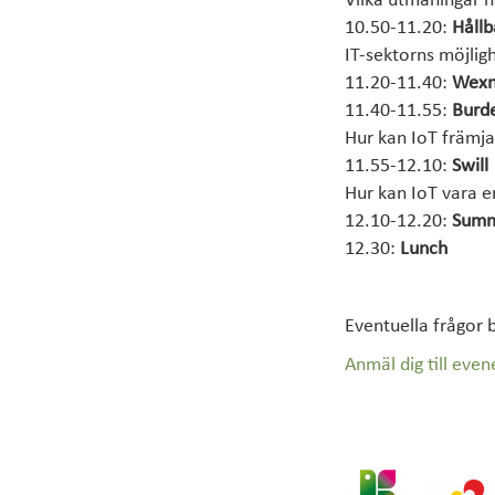
Vilka utmaningar h
10.50-11.20:
Hållb
IT-sektorns möjlig
11.20-11.40:
Wexne
11.40-11.55:
Burd
Hur kan IoT främja
11.55-12.10:
Swill
Hur kan IoT vara e
12.10-12.20:
Summ
12.30:
Lunch
Eventuella frågor 
Anmäl dig till eve