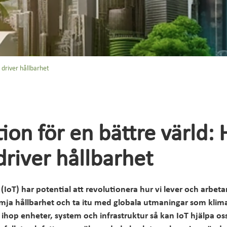
ber
 driver hållbarhet
ion för en bättre värld: 
driver hållbarhet
 (IoT) har potential att revolutionera hur vi lever och arbet
främja hållbarhet och ta itu med globala utmaningar som klim
ihop enheter, system och infrastruktur så kan IoT hjälpa os