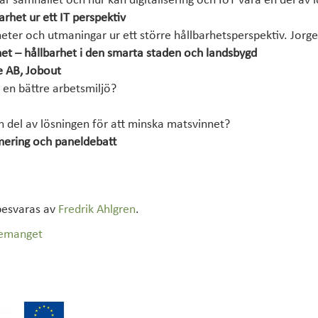
ar samhället och hur kan digitalisering och IoT vara en del av 
arhet ur ett IT perspektiv
heter och utmaningar ur ett större hållbarhetsperspektiv. Jorg
t – hållbarhet i den smarta staden och landsbygd
e AB, Jobout
 en bättre arbetsmiljö?
n del av lösningen för att minska matsvinnet?
ering och paneldebatt
besvaras av
Fredrik Ahlgren
.
nemanget