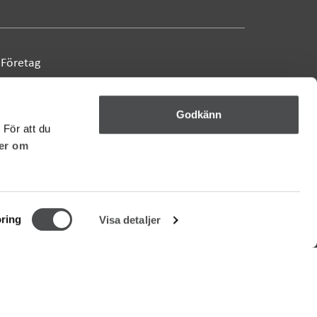
Företag
Press och nyheter
Godkänn
 För att du
er om
Driftinformation
Om webbplatsen
ring
Visa detaljer