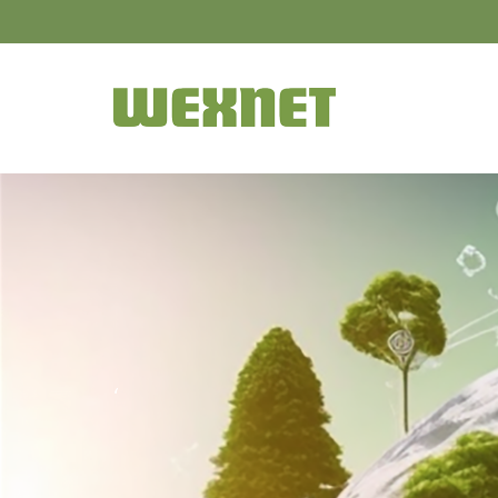
PRIVAT
FÖRETAG
FLERBOSTADSHUS
OM WEXNET
‘
KUNDCENTER
VARDAGSLIV