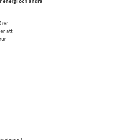
r energi och andra
örer
er att
hur