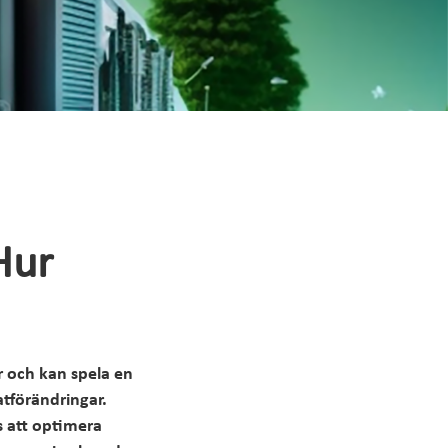
Hur
ar och kan spela en
atförändringar.
s att optimera