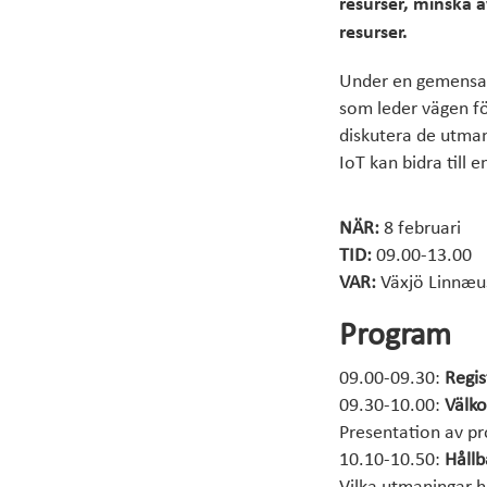
resurser, minska 
resurser.
Under en gemensam
som leder vägen fö
diskutera de utman
IoT kan bidra till 
NÄR:
8 februari
TID:
09.00-13.00
VAR:
Växjö Linnæus
Program
09.00-09.30:
Regis
09.30-10.00:
Välk
Presentation av pro
10.10-10.50:
Hållb