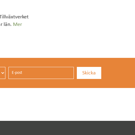
Tillväxtverket
r län.
Mer
E-post