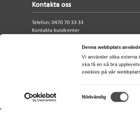
Kontakta oss
Telefon: 0470 70 33 33
Kontakta kundcenter
Wexnet AB
Box 497, 351 06 Växjö
Denna webbplats använde
Vi använder olika externa t
Kvarnvägen 35, Växjö
ska få en så bra upplevels
cookies på vår webbplats
Samtyckesval
Facebook
Linkedin
Nödvändig