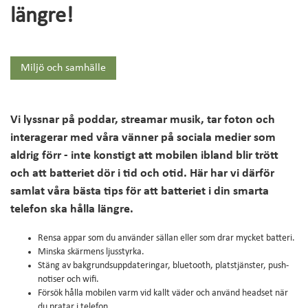
VARDAGSLIV
längre!
Se om du kan få fiber
Mina sidor
Miljö och samhälle
Vi lyssnar på poddar, streamar musik, tar foton och
interagerar med våra vänner på sociala medier som
aldrig förr - inte konstigt att mobilen ibland blir trött
och att batteriet dör i tid och otid. Här har vi därför
samlat våra bästa tips för att batteriet i din smarta
telefon ska hålla längre.
Rensa appar som du använder sällan eller som drar mycket batteri.
Minska skärmens ljusstyrka.
Stäng av bakgrundsuppdateringar, bluetooth, platstjänster, push-
notiser och wifi.
Försök hålla mobilen varm vid kallt väder och använd headset när
du pratar i telefon.