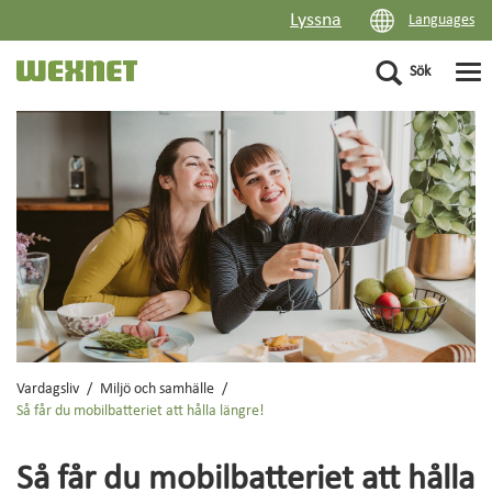
Lyssna
Languages
Sök
PRIVAT
FÖRETAG
FLERBOSTADSHUS
OM WEXNET
KUNDCENTER
Vardagsliv
Miljö och samhälle
Så får du mobilbatteriet att hålla längre!
DRIFTINFORMATION
Så får du mobilbatteriet att hålla