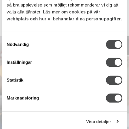
så bra upplevelse som möjligt rekommenderar vi dig att
välja alla tjänster.
Läs mer om cookies på vår
4
webbplats och hur vi behandlar dina personuppgifter.
Samtyckesval
Nödvändig
Hus och hem
Vem behöver julklappar när det finns
Inställningar
julappar?
Vad vore en jul utan julklappar? Ganska rolig – det finns ju julappar!
Statistik
Nedan listar vi appar som är underhållande, praktiska och
stämningshöjande. Vi på Wexnet vill önska dig en riktigt god
uppkopplad...
Marknadsföring
Visa detaljer