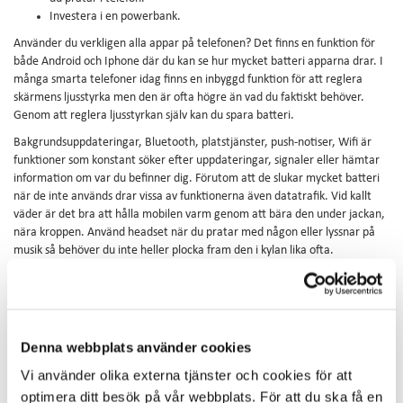
Investera i en powerbank.
Använder du verkligen alla appar på telefonen? Det finns en funktion för
både Android och Iphone där du kan se hur mycket batteri apparna drar. I
många smarta telefoner idag finns en inbyggd funktion för att reglera
skärmens ljusstyrka men den är ofta högre än vad du faktiskt behöver.
Genom att reglera ljusstyrkan själv kan du spara batteri.
Bakgrundsuppdateringar, Bluetooth, platstjänster, push-notiser, Wifi är
funktioner som konstant söker efter uppdateringar, signaler eller hämtar
information om var du befinner dig. Förutom att de slukar mycket batteri
när de inte används drar vissa av funktionerna även datatrafik. Vid kallt
väder är det bra att hålla mobilen varm genom att bära den under jackan,
nära kroppen. Använd headset när du pratar med någon eller lyssnar på
musik så behöver du inte heller plocka fram den i kylan lika ofta.
Har du minskat skärmens ljusstyrka, stängt av platstjänster och Bluetooth
men batteriet går ändå åt snabbare än smör i solsken? Då kan det vara
dags att investera i en powerbank! Med en powerbank har du ständigt
tillgång till en portabel laddare och kan ladda telefonen när du är
Denna webbplats använder cookies
hemifrån, utan att vara beroende av ett vägguttag.
Vi använder olika externa tjänster och cookies för att
optimera ditt besök på vår webbplats. För att du ska få en
2018-01-26